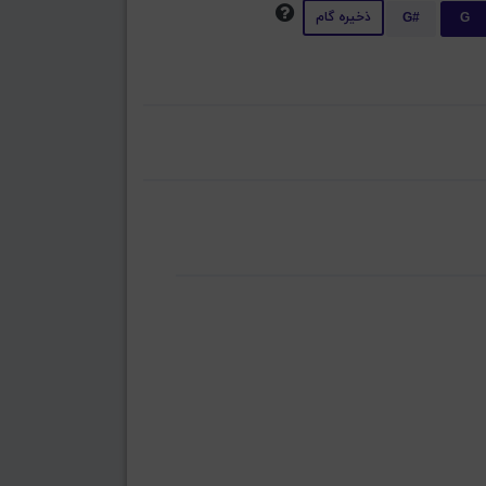
ذخیره گام
G#
G