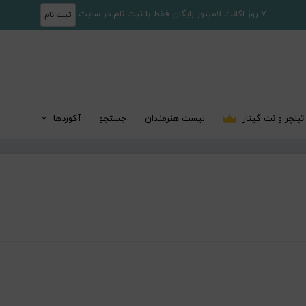
7 روز اکانت لامینور رایگان فقط با ثبت نام در سایت
ثبت نام
تبلچر و نت گیتار
لیست هنرمندان
جستجو
آکوردها