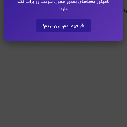
لامینور دفعه‌های بعدی همون سرعت رو برات نگه
داره!
ا
🎶 فهمیدم، بزن بریم!