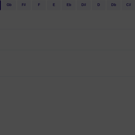
Gb
F#
F
E
Eb
D#
D
Db
C#