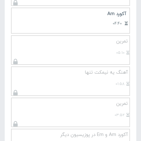
آکورد Am
04:40
تمرین
05:10
آهنگ یه نیمکت تنها
01:58
تمرین
03:52
آکورد Am و Em در پوزیسیون دیگر