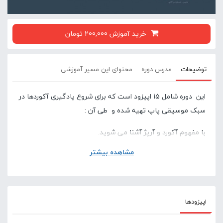
خرید آموزش 200,000 تومان
توضیحات
مدرس دوره
محتوای این مسیر آموزشی
این دوره شامل 15 اپیزود است که برای شروع یادگیری آکوردها در
سبک موسیقی پاپ تهیه شده و طی آن :
با مفهوم آکورد و آرپژ آشنا می شوید.
مشاهده بیشتر
شیوه ی نوشتاری آکوردهای ماژور و مینور را می آموزید.
با آکوردهای لامینور و می مینور در پوزیسیون های مختلف آشنا
می شوید و برای تسلط بیشتر در اجرای آنها تمرینهای ساده ای
اپیزودها
همراه با مترونوم و شمارش انجام خواهید داد.