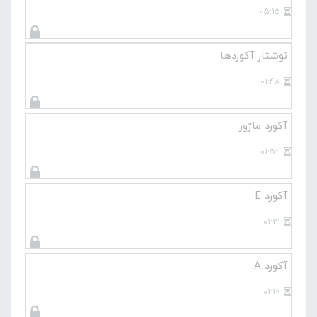
05:15
نوشتار آکوردها
01:48
آکورد ماژور
01:52
آکورد E
01:21
آکورد A
01:12