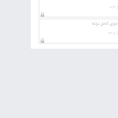
01:31
جرای کامل ترانه
03:18