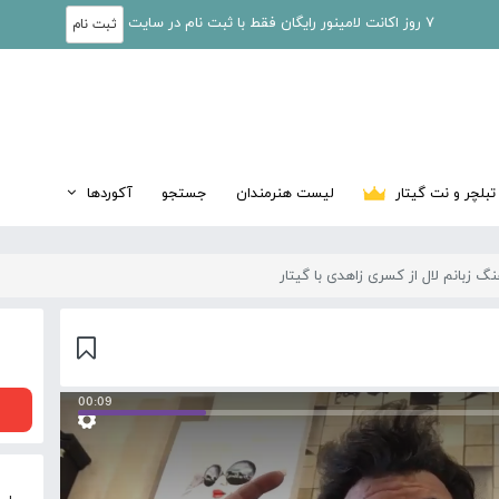
7 روز اکانت لامینور رایگان فقط با ثبت نام در سایت
ثبت نام
تبلچر و نت گیتار
لیست هنرمندان
جستجو
آکوردها
 زبانم لال از کسری زاهدی با گیتار