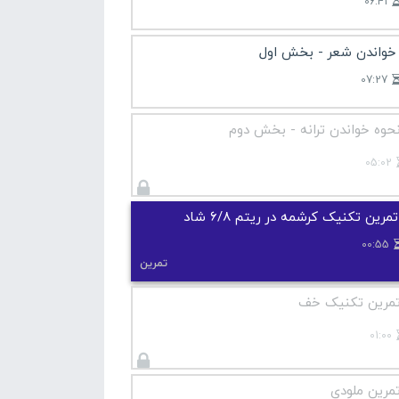
06:41
خواندن شعر - بخش اول
07:27
حوه خواندن ترانه - بخش دوم
05:02
تمرین تکنیک کرشمه در ریتم 6/8 شاد
00:55
تمرین
مرین تکنیک خف
01:00
مرین ملودی