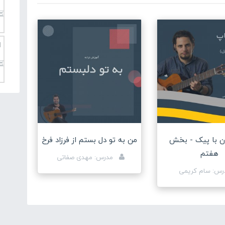
ا
دن با پیک - بخش
من به تو دل بستم از فرزاد فرخ
هفتم
مدرس: مهدی صفاتی
س: سام کریمی