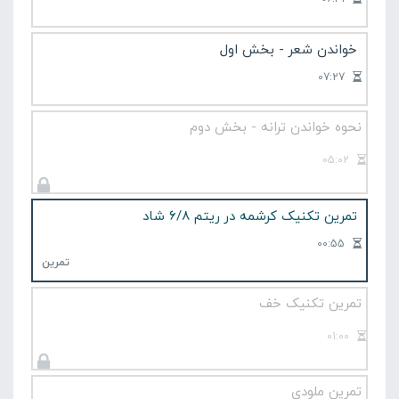
خواندن شعر - بخش اول
07:27
نحوه خواندن ترانه - بخش دوم
05:02
تمرین تکنیک کرشمه در ریتم 6/8 شاد
00:55
تمرین
تمرین تکنیک خف
01:00
تمرین ملودی