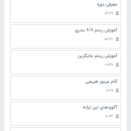
معرفی دوره
آموزش مقدماتی گیتار
04:36
آموزش ریتم 6/8 بندری
05:32
آموزش ریتم جایگزین
07:46
گام مینور طبیعی
09:17
آکوردهای این ترانه
10:23