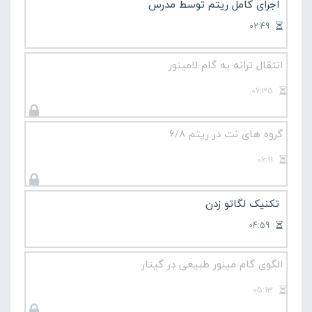
اجرای کامل ریتم توسط مدرس
02:49
انتقال ترانه به گام لامینور
06:35
گروه های نت در ریتم 6/8
06:11
تکنیک لگاتو زدن
04:59
الگوی گام مینور طبیعی در گیتار
05:13