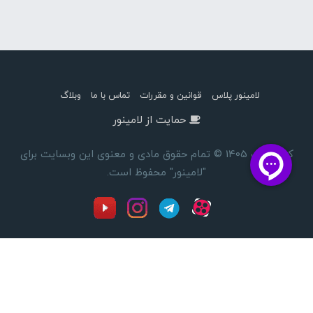
لامینور پلاس
قوانین و مقررات
تماس با ما
وبلاگ
حمایت از لامینور
کپی رایت 1405 © تمام حقوق مادی و معنوی این وبسایت برای
"لامینور" محفوظ است.