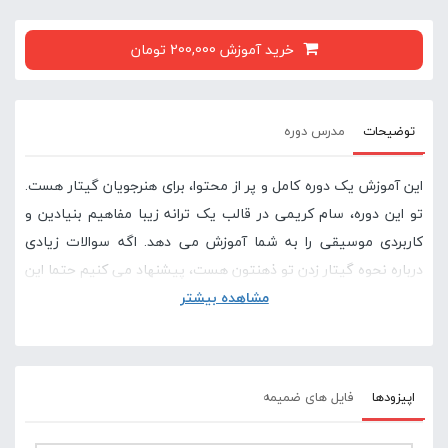
خرید آموزش 200,000 تومان
توضیحات
مدرس دوره
این آموزش یک دوره کامل و پر از محتوا، برای هنرجویان گیتار هست.
تو این دوره، سام کریمی در قالب یک ترانه زیبا مفاهیم بنیادین و
کاربردی موسیقی را به شما آموزش می دهد. اگه سوالات زیادی
درباره نحوه گیتار زدن تو ذهنتون هست، پیشنهاد می کنیم حتما این
مشاهده بیشتر
دوره رو با دقت مشاهده کنید چون با پایان این دوره کلی از سوال
های شما پاسخ داده میشه
در صورتی که این آموزش برای شما سخت است پیشنهاد می
اپیزودها
فایل های ضمیمه
کنیم دوره های پایه ای گیتار در سایت لامینور را مشاهده
کنید .