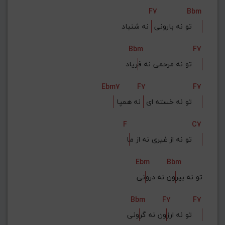
G#
G
Gb
F#
F
F7
Bbm
ذخیره گام
 نه شنباد    
تو نه بارونی 
Bbm
F7
ریاد    
تو نه مرحمی نه ف
Ebm7
F7
F7
 نه همپا    
 تو نه خسته ای 
F
C7
ا    
تو نه از غیری نه از م
Ebm
Bbm
تو نه بیر
ون نه درو
نی
Bbm
F7
F7
ونی    
تو نه ارز
ون نه گر