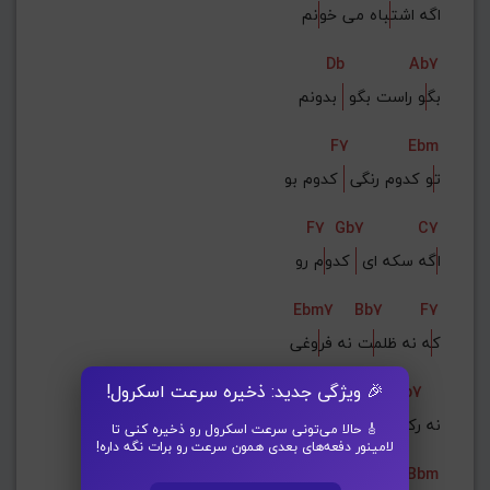
اگه اشت
باه می خو
نم
Db
Ab7
بگ
و راست بگو 
 بدونم
F7
Ebm
ت
و کدوم رنگی 
 کدوم بو
F7
Gb7
C7
ا
گه سکه ای 
 کدو
م رو
Ebm7
Bb7
F7
ک
ه نه ظلم
ت نه فر
وغی
🎉 ویژگی جدید: ذخیره سرعت اسکرول!
F7
Db
Ab7
 نه رک
ودی نه 
 بلوغی
🎸 حالا می‌تونی سرعت اسکرول رو ذخیره کنی تا
لامینور دفعه‌های بعدی همون سرعت رو برات نگه داره!
F7
F7
Bbm