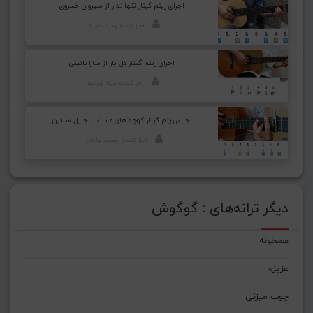
اجرای ریتم گیتار تنها نذار از سیروان خسروی
اجرا کننده: وحید تاجیک
اجرای ریتم گیتار دل یار از سارا نائینی
اجرا کننده: مینا قربانپور
اجرای ریتم گیتار کوچه های مست از جلیل سائین
اجرا کننده: مسعود برآبادی
دیگر ترانه‌های : گوگوش
همخونه
عزیزم
چوب میزنی