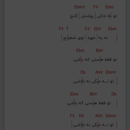
Ebm7
F7
Ebm
تو ن
ه خاکی 
 پوشش 
 گنج
F7
F
C7
Eb7
Ebm
نج      
 نه یه 
 مهره 
 توی شطر
Ebm
Bb7
تو فقط ه
ستی که با
شی
Db
Ab7
Ebm7
اشی  
تو نـــه م
رگی نه تل
Ebm
Bb7
Db
شی    
تو فقط ه
ستی که با
F7
Db
Ab7
Ebm7
اشی  
 تو نـــه م
رگی نه تل