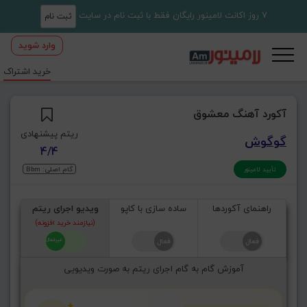
7 روز اکانت لامینور رایگان فقط با ثبت نام در سایت
ثبت نام
وارد شوید
خرید اشتراک
آکورد آهنگ معشوق
ریتم پیشنهادی
گوگوش
4/4
گام اصلی: Bbm
تأیید لامینور
راهنمای آکوردها
ساده سازی با کاپو
ویدیو اجرای ریتم
(نیازمند خرید افزونه)
آموزش گام به گام اجرای ریتم به صورت ویدیویی