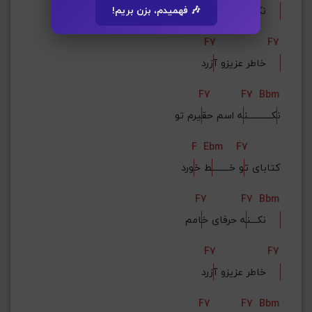
امم    
نکـــن
ه حرفای خ
🎶 فهمیدم، بزن بریم!
F7
F7
زرد    
خاطر عزیزو آ
F7
F7
Bbm
ن
کـــــــــــن
ه اسم حق
یرم تو
F
Ebm
F7
کتابای ت
و خــــــــ
ط خ
ورد
F7
F7
Bbm
امم    
نکـــن
ه حرفای خ
F7
F7
زرد    
خاطر عزیزو آ
F7
F7
Bbm