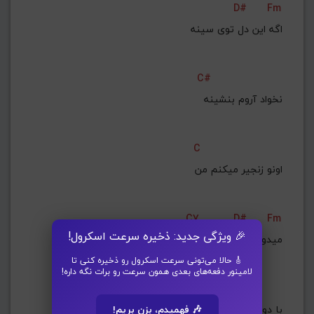
D#
Fm
اگه این دل توی سینه
C#
نخواد آروم بنشینه
C
اونو زنجیر میکنم من
C7
D#
Fm
🎉 ویژگی جدید: ذخیره سرعت اسکرول!
میدونم که تازگی ها
🎸 حالا می‌تونی سرعت اسکرول رو ذخیره کنی تا
لامینور دفعه‌های بعدی همون سرعت رو برات نگه داره!
Fm
A#m
با دو رنگی های بی جا
🎶 فهمیدم، بزن بریم!