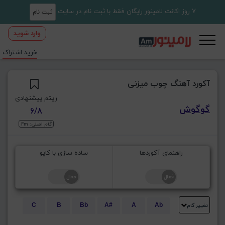
7 روز اکانت لامینور رایگان فقط با ثبت نام در سایت
ثبت نام
وارد شوید
خرید اشتراک
آکورد آهنگ چوب میزنی
ریتم پیشنهادی
گوگوش
6/8
گام اصلی: Fm
راهنمای آکوردها
ساده سازی با کاپو
تغییر گام
C
B
Bb
A#
A
Ab
E
Eb
D#
D
Db
C#