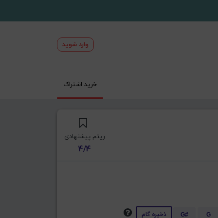
وارد شوید
خرید اشتراک
ریتم پیشنهادی
4/4
ذخیره گام
G#
G