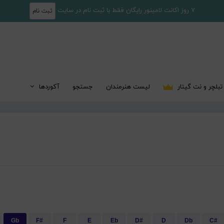
7 روز اکانت لامینور رایگان فقط با ثبت نام در سایت
ثبت نام
تبلچر و نت گیتار
لیست هنرمندان
جستجو
آکوردها
Gb
F#
F
E
Eb
D#
D
Db
C#