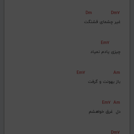
Dm
Dm7
Em7
چیزی یادم نمیاد
Em7
Am
Em7
Am
دل  غرق خواهشم
Dm7