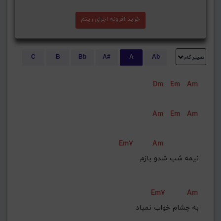
خرید افزونه اجرای ریتم
تغییر گام
C
B
Bb
A#
A
Ab
E
Eb
D#
D
Db
C#
Dm
Em
Am
G#
G
Gb
F#
F
ذخیره گام
Am
Em
Am
Em7
Am
Em7
Am
به چشام خواب نمیاد