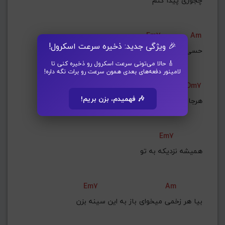
Em7
Am
🎉 ویژگی جدید: ذخیره سرعت اسکرول!
حسی و که داشتم به تو
🎸 حالا می‌تونی سرعت اسکرول رو ذخیره کنی تا
لامینور دفعه‌های بعدی همون سرعت رو برات نگه داره!
Dm7
🎶 فهمیدم، بزن بریم!
Em7
همیشه نزدیکه به تو
Em7
Am
بیا هر زخمی میخوای باز به این سینه بزن