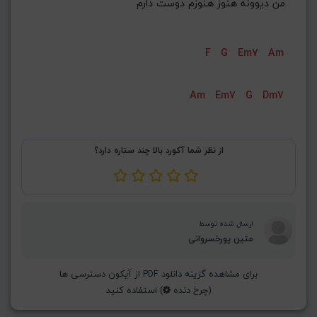
من دیوونه هنوز هنوزم دوست دارم
F
G
Em7
Am
Am
Em7
G
Dm7
از نظر شما آکورد بالا چند ستاره دارد؟
ارسال شده توسط
متین پورخسروانی
برای مشاهده گزینه دانلود PDF از آیکون دسترسی ها
(چرخ دنده
) استفاده کنید