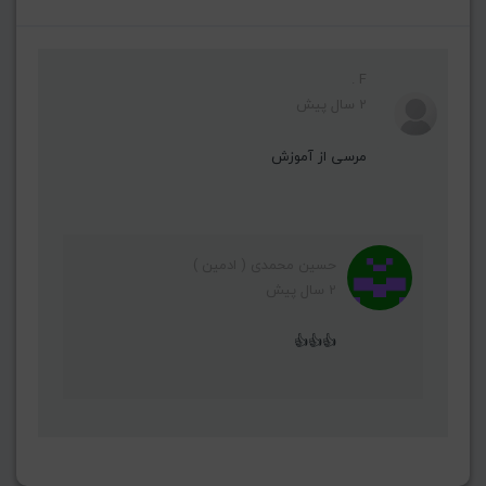
F .
2 سال پیش
مرسی از آموزش
حسین محمدی ( ادمین )
2 سال پیش
👍👍👍