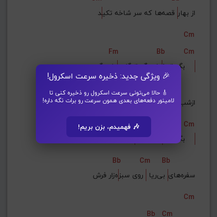
از بهار
 قصه‌ها که سر شاخه تکی
د
Cm
Fm
Bb
Cm
ونه بگو    
بگو از خ
ونه بگو از گل پ
🎉 ویژگی جدید: ذخیره سرعت اسکرول!
Bb
Cm
Bb
🎸 حالا می‌تونی سرعت اسکرول رو ذخیره کنی تا
لامینور دفعه‌های بعدی همون سرعت رو برات نگه داره!
ازشب ش
بزده‌ها 
 که نمی‌م
ونه بگو
Fm
Bb
Cm
🎶 فهمیدم، بزن بریم!
 نسترنهای بنفش    
بگو از م
حبوبه‌ها 
Bb
Cm
Bb
سفره‌های
 بی‌ریا 
 روی سبز
ه‌زار فرش
Cm
Bb
Cm