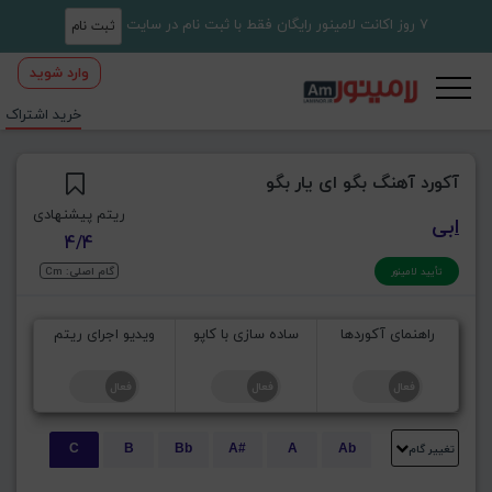
7 روز اکانت لامینور رایگان فقط با ثبت نام در سایت
ثبت نام
وارد شوید
خرید اشتراک
آکورد آهنگ بگو ای یار بگو
ریتم پیشنهادی
ابی
4/4
گام اصلی: Cm
تأیید لامینور
راهنمای آکوردها
ساده سازی با کاپو
ویدیو اجرای ریتم
تغییر گام
C
B
Bb
A#
A
Ab
E
Eb
D#
D
Db
C#