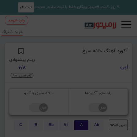
7 روز اکانت لامینور رایگان فقط با ثبت نام در سایت
ثبت نام
وارد شوید
خرید اشتراک
آکورد آهنگ خانه سرخ
ریتم پیشنهادی
ابی
6/8
گام اصلی: Am
راهنمای آکوردها
ساده سازی با کاپو
تغییر گام
C
B
Bb
A#
A
Ab
E
Eb
D#
D
Db
C#