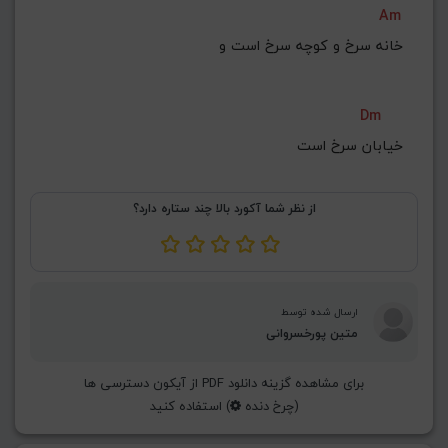
Am
G#
G
Gb
F#
F
ذخیره گام
Dm
خیابان سرخ است
از نظر شما آکورد بالا چند ستاره دارد؟
ارسال شده توسط
متین پورخسروانی
برای مشاهده گزینه دانلود PDF از آیکون دسترسی ها
(چرخ دنده
) استفاده کنید