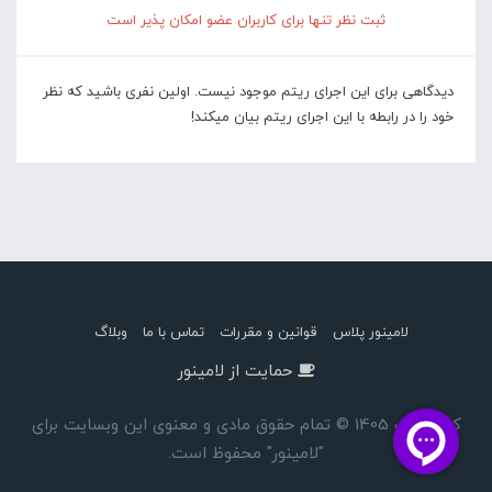
ثبت نظر تنها برای کاربران عضو امکان پذیر است
دیدگاهی برای این اجرای ریتم موجود نیست. اولین نفری باشید که نظر
خود را در رابطه با این اجرای ریتم بیان میکند!
لامینور پلاس
قوانین و مقررات
تماس با ما
وبلاگ
حمایت از لامینور
کپی رایت 1405 © تمام حقوق مادی و معنوی این وبسایت برای
"لامینور" محفوظ است.