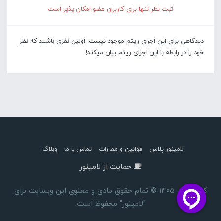
ثبت نظر تنها برای کاربران عضو امکان پذیر است
دیدگاهی برای این اجرای ریتم موجود نیست. اولین نفری باشید که نظر
خود را در رابطه با این اجرای ریتم بیان میکند!
لامینور پلاس
قوانین و مقررات
تماس با ما
وبلاگ
حمایت از لامینور
کپی رایت 1405 © تمام حقوق مادی و معنوی این وبسایت برای
"لامینور" محفوظ است.