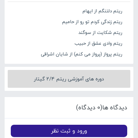
ریتم دلتنگم از ایهام
ریتم زندگی کردم تو رو از حامیم
ریتم شکایت از سوگند
ریتم وادی عشق از حبیب
ریتم پرواز (ﭘﺮواز ﻣﻰ ﻛﻨﻢ) از شایان اشراقی
دوره های آموزشی ریتم 2/4 گیتار
دیدگاه ها(0 دیدگاه)
ورود و ثبت نظر