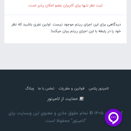
ثبت نظر تنها برای کاربران عضو امکان پذیر است
دیدگاهی برای این اجرای ریتم موجود نیست. اولین نفری باشید که نظر
خود را در رابطه با این اجرای ریتم بیان میکند!
لامینور پلاس
قوانین و مقررات
تماس با ما
وبلاگ
حمایت از لامینور
کپی رایت 1405 © تمام حقوق مادی و معنوی این وبسایت برای
"لامینور" محفوظ است.