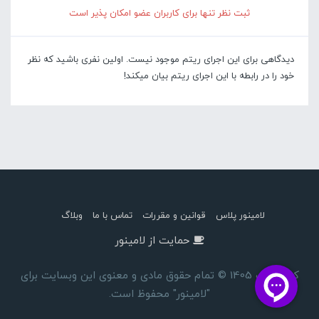
ثبت نظر تنها برای کاربران عضو امکان پذیر است
دیدگاهی برای این اجرای ریتم موجود نیست. اولین نفری باشید که نظر
خود را در رابطه با این اجرای ریتم بیان میکند!
لامینور پلاس
قوانین و مقررات
تماس با ما
وبلاگ
حمایت از لامینور
کپی رایت 1405 © تمام حقوق مادی و معنوی این وبسایت برای
"لامینور" محفوظ است.