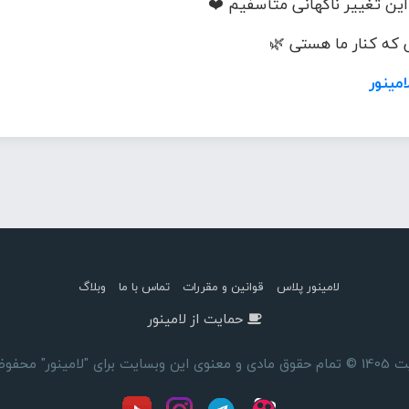
این تغییر ناگهانی متأسفیم ❤️
که کنار ما هستی 🌿
امینور
لامینور پلاس
قوانین و مقررات
تماس با ما
وبلاگ
حمایت از لامینور
ای "لامینور" محفوظ است.