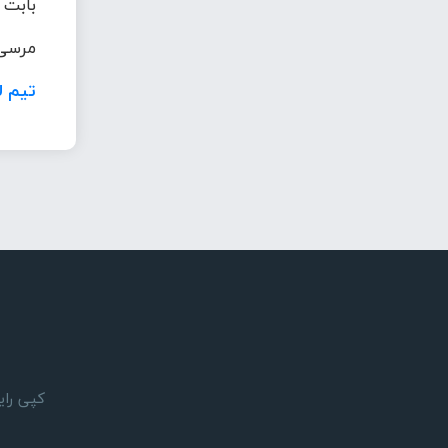
بابت 
مرسی 
تیم ل
کپی رایت 1405 © تمام حقوق مادی و معنوی این وبسایت بر