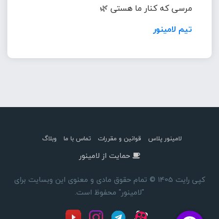
مرسی که کنار ما هستی 🌿
تیم لامینور
لامینور پلاس
قوانین و مقررات
تماس با ما
وبلاگ
حمایت از لامینور
کپی رایت 1405 © تمام حقوق مادی و معنوی این وبسایت برای
"لامینور" محفوظ است.