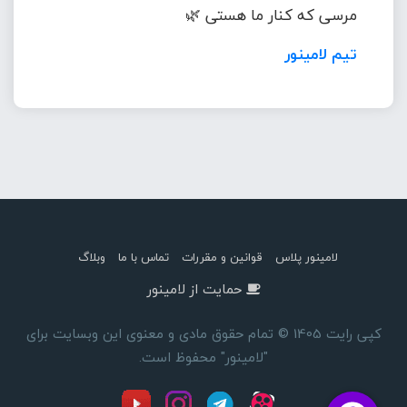
مرسی که کنار ما هستی 🌿
تیم لامینور
لامینور پلاس
قوانین و مقررات
تماس با ما
وبلاگ
حمایت از لامینور
کپی رایت 1405 © تمام حقوق مادی و معنوی این وبسایت برای
"لامینور" محفوظ است.