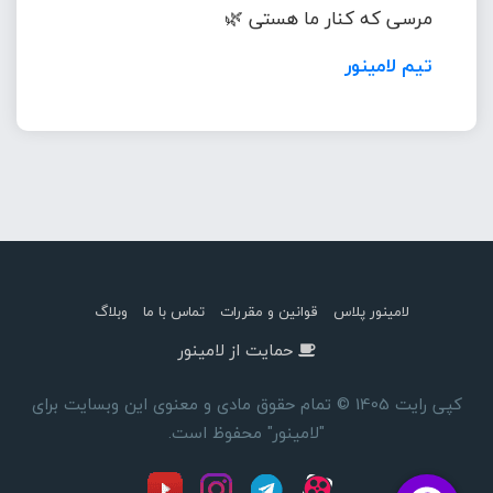
مرسی که کنار ما هستی 🌿
تیم لامینور
لامینور پلاس
قوانین و مقررات
تماس با ما
وبلاگ
حمایت از لامینور
کپی رایت 1405 © تمام حقوق مادی و معنوی این وبسایت برای
"لامینور" محفوظ است.