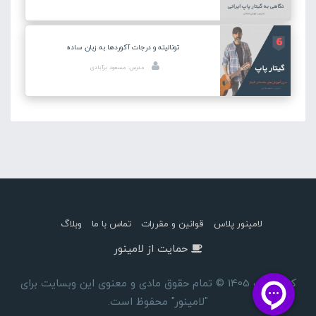
تونالیته و درجات آکوردها به زبان ساده
مدرس: مسعود برآبادی
لامینور پلاس
قوانین و مقررات
تماس با ما
وبلاگ
حمایت از لامینور
کپی رایت 1405 © تمام حقوق مادی و معنوی این وبسایت برای
"لامینور" محفوظ است.