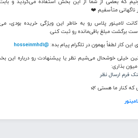
نیم که بعضی از شما از این بخش استفاده می‌کردید و بابت
 ناگهانی متأسفیم ❤️
کانت لامینور پلاس رو به خاطر این ویژگی خریده بودی، می‌
ست برگشت مبلغ باقی‌مانده رو ثبت کنی.
 این کار لطفاً بهمون در تلگرام پیام بده:
@hosseinmhd1
ن خیلی خوشحال می‌شیم نظر یا پیشنهادت رو درباره این بخ
 میون بذاری:
نک فرم ارسال نظر
که کنار ما هستی 🌿
امینور