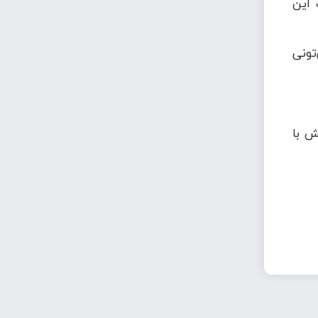
 این
تونی
ش با