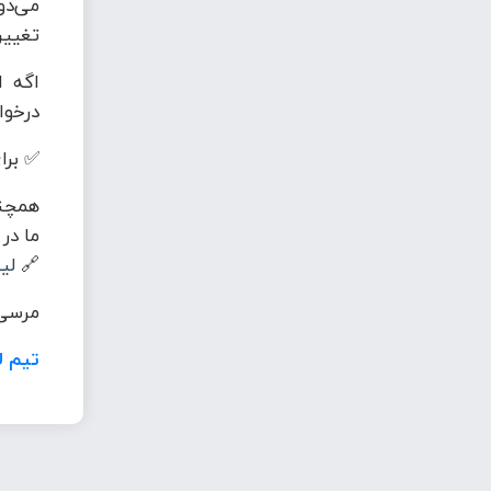
می‌دو
تغییر
اگه ا
درخوا
✅ برای
همچنی
ما در
🔗
لی
مرسی 
تیم ل