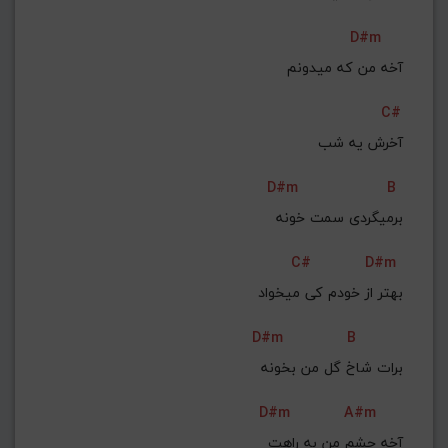
D#m
آخه من که میدونم
C#
 آخرش یه شب
D#m
B
برمیگردی سمت خونه
C#
D#m
بهتر از خودم کی میخواد
D#m
B
 برات شاخ گل من بخونه
D#m
A#m
آخه چشم من به راهت