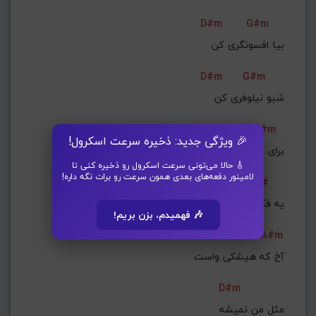
D#m
G#m
بیا افسونگری کن
D#m
G#m
 شبو نیلوفری کن
G#m
🎉 ویژگی جدید: ذخیره سرعت اسکرول!
برای من که میخوامت
🎸 حالا می‌تونی سرعت اسکرول رو ذخیره کنی تا
لامینور دفعه‌های بعدی همون سرعت رو برات نگه داره!
D#m
C#
 یه فکر بهتری کن
🎶 فهمیدم، بزن بریم!
A#m
آخ که هیشکی واست
D#m
 مثل من نمیشه