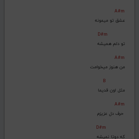
A#m
عشق تو میمونه
D#m
 تو دلم همیشه
A#m
من هنوز میخوامت
B
 مثل اون قدیما
A#m
حرف دل عزیزم 
D#m
که دوتا نمیشه