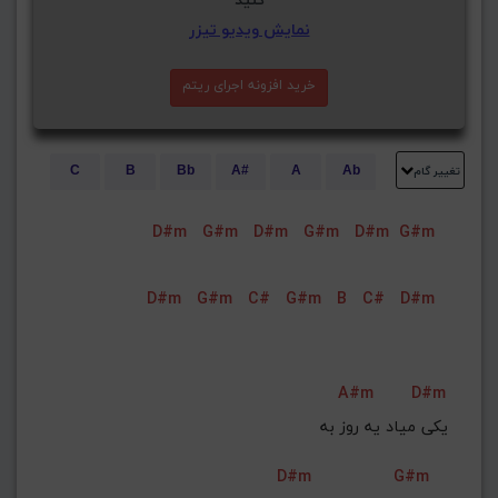
نمایش ویدیو تیزر
خرید افزونه اجرای ریتم
تغییر گام
C
B
Bb
A#
A
Ab
E
Eb
D#
D
Db
C#
D#m
G#m
D#m
G#m
D#m
G#m
G#
G
Gb
F#
F
ذخیره گام
D#m
G#m
C#
G#m
B
C#
D#m
A#m
D#m
یکی میاد یه روز به
D#m
G#m