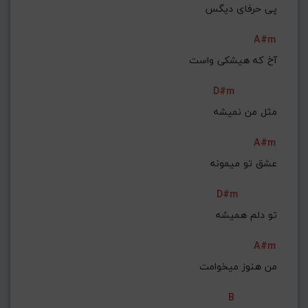
 پی حرفای دیگس
A#m
آخ که هیشکی واست
D#m
 مثل من نمیشه
A#m
عشق تو میمونه
D#m
 تو دلم همیشه
A#m
من هنوز میخوامت
B