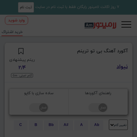
7 روز اکانت لامینور رایگان فقط با ثبت نام در سایت
ثبت نام
وارد شوید
خرید اشتراک
آکورد آهنگ بی تو ترینم
ریتم پیشنهادی
نیواد
2/4
گام اصلی: Gm
راهنمای آکوردها
ساده سازی با کاپو
تغییر گام
C
B
Bb
A#
A
Ab
E
Eb
D#
D
Db
C#