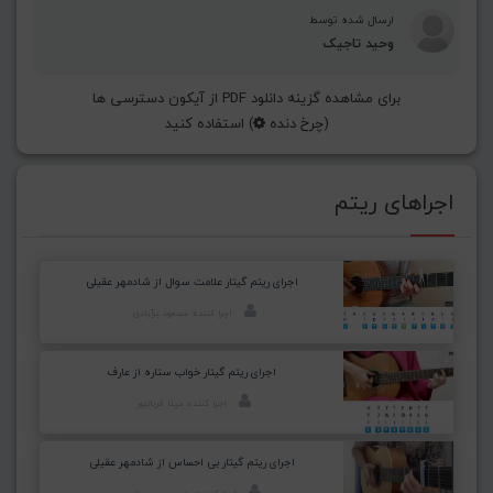
ارسال شده توسط
وحید تاجیک
برای مشاهده گزینه دانلود PDF از آیکون دسترسی ها
(چرخ دنده
) استفاده کنید
اجراهای ریتم
اجرای ریتم گیتار علامت سوال از شادمهر عقیلی
اجرا کننده: مسعود برآبادی
اجرای ریتم گیتار خواب ستاره از عارف
اجرا کننده: مینا قربانپور
اجرای ریتم گیتار بی احساس از شادمهر عقیلی