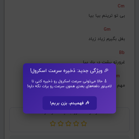
Cm
بی تو ترینم بیا بیا
Gm
بغل بگیرم زیاد زیاد
Bb
غرورتو پشت در بزار بیا
🎉 ویژگی جدید: ذخیره سرعت اسکرول!
Fm
🎸 حالا می‌تونی سرعت اسکرول رو ذخیره کنی تا
مهم نی که پشت تو میگن چیا
لامینور دفعه‌های بعدی همون سرعت رو برات نگه داره!
🎶 فهمیدم، بزن بریم!
از نظر شما آکورد بالا چند ستاره دارد؟