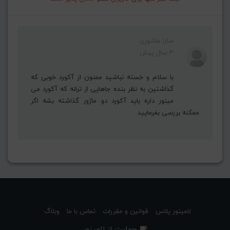
سارا عاشوری
3 سال پیش
با سلام و خسته نباشید ممنون از آکورد خوبی که
گذاشتین به نظر بنده جاهایی از ترانه که آکورد می
مینور داره باید آکورد دو ماژور گذاشته بشه اگر
ممکنه بررسی بفرمایید
لامینور پلاس
قوانین و مقررات
تماس با ما
وبلاگ
حمایت از لامینور