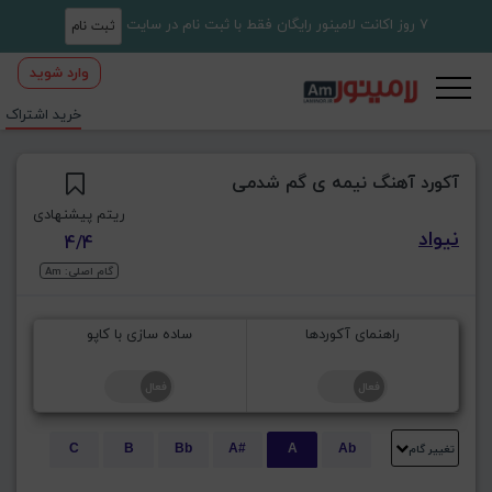
7 روز اکانت لامینور رایگان فقط با ثبت نام در سایت
ثبت نام
وارد شوید
خرید اشتراک
آکورد آهنگ نیمه ی گم شدمی
ریتم پیشنهادی
نیواد
4/4
گام اصلی: Am
راهنمای آکوردها
ساده سازی با کاپو
تغییر گام
C
B
Bb
A#
A
Ab
E
Eb
D#
D
Db
C#