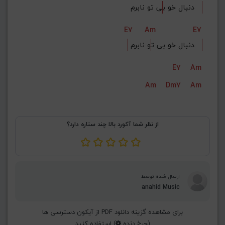
ی تو نابرم   
دنبال خو ب
E7
Am
E7
و نابرم   
 دنبال خو بی ت
E7
Am
Am
Dm7
Am
از نظر شما آکورد بالا چند ستاره دارد؟
ارسال شده توسط
anahid Music
برای مشاهده گزینه دانلود PDF از آیکون دسترسی ها
(چرخ دنده
) استفاده کنید