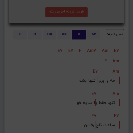
خرید افزونه اجرای ریتم
تغییر گام
C
B
Bb
A#
A
Ab
E
Eb
D#
D
Db
C#
E7
E7
F
Am7
Am
E7
G#
G
Gb
F#
F
F
Am
ذخیره گام
E7
Am
 تنها بشم   
مه وا برم 
E7
Am
ا سایه خو   
تنها فقط ب
E7
E7
 رفتنن   
ساعت تلخ