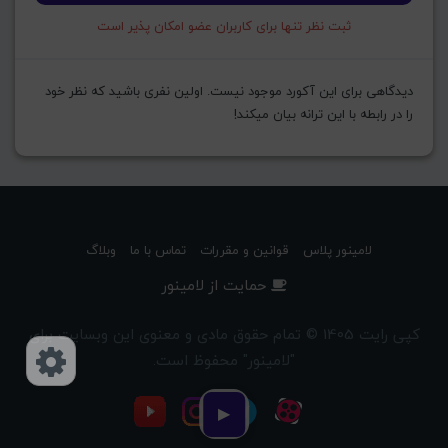
ثبت نظر تنها برای کاربران عضو امکان پذیر است
دیدگاهی برای این آکورد موجود نیست. اولین نفری باشید که نظر خود
را در رابطه با این ترانه بیان میکند!
لامینور پلاس
قوانین و مقررات
تماس با ما
وبلاگ
حمایت از لامینور
کپی رایت 1405 © تمام حقوق مادی و معنوی این وبسایت برای
"لامینور" محفوظ است.
دسترسی‌ها
▶