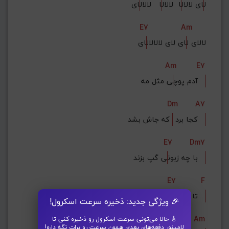
ل
ای لالال
ا  لالال
ا   لالال
ای
E7
Am
لالای ل
ای لای لالالال
ای
Am
E7
ی مثل مه   
آدم پوچ
Dm
A7
 که جاش بشد   
کجا برد 
E7
Dm7
ی گپ بزند   
با چه زبون
E7
F
شناش بشد   
تا یکی آ
🎉 ویژگی جدید: ذخیره سرعت اسکرول!
Am7
Am
🎸 حالا می‌تونی سرعت اسکرول رو ذخیره کنی تا
لامینور دفعه‌های بعدی همون سرعت رو برات نگه داره!