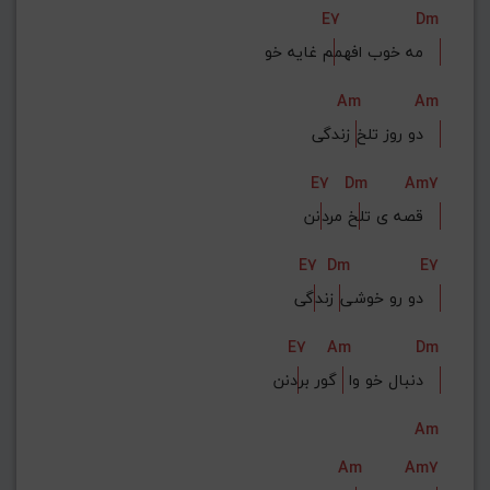
E7
Dm
م غایه خو   
مه خوب افهم
Am
Am
 زندگی   
دو روز تلخ
E7
Dm
Am7
نن   
قصه ی تل
خ مرد
E7
Dm
E7
گی   
دو رو خوشی
 زند
E7
Am
Dm
دنن   
دنبال خو وا 
 گور بر
Am
Am
Am7