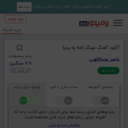
7 روز اکانت لامینور رایگان فقط با ثبت نام در سایت
ثبت نام
وارد شوید
خرید اشتراک
آکورد آهنگ نهنگ (مه وا برم)
ریتم پیشنهادی
ناصر عبداللهی
6/8 سنگین
گام اصلی: Am
تأیید لامینور
راهنمای آکوردها
ساده سازی با کاپو
ویدیو اجرای ریتم
ویدیوهای اجرای ریتم تنها برای کاربران دارای اکانت پایه که
افزونه اجرای ریتم فعال دارند قابل مشاهده است .
نمایش ویدیو تیزر