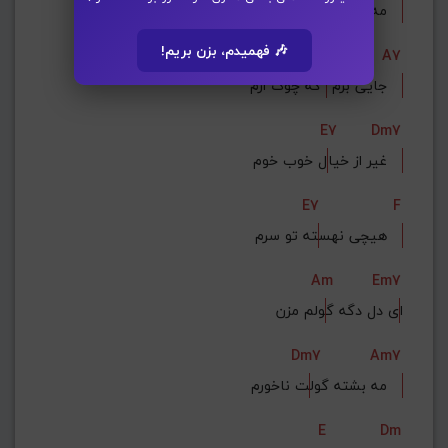
ا دور بشم   
مه واد از اینج
🎶 فهمیدم، بزن بریم!
Dm
A7
 که چوک ارم   
جایی برم 
E7
Dm7
ل خوب خوم   
غیر از خیا
E7
F
ته تو سرم   
هیچی نهس
Am
Em7
ا
ی دل دگه گ
ولم مزن
Dm7
Am7
ت ناخورم   
مه بشته گول
E
Dm