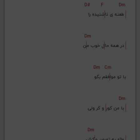
D#
F
Dm
شنیده را 
طعنه ی نا
Dm
ن 
در همه حا
ل خوب م
Dm
Cm
با تو موا
فقم بگو
Dm
 و کر ولی‌ 
با من کور
Dm
کش 
واژه به تصویر م