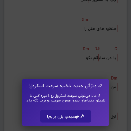
Gm
ی عقل را 
منظره ها
Dm
D#
G
قم بگو 
با من ساب
Dm
🎉 ویژگی جدید: ذخیره سرعت اسکرول!
چه داشتم 
من که هر آن
🎸 حالا می‌تونی سرعت اسکرول رو ذخیره کنی تا
لامینور دفعه‌های بعدی همون سرعت رو برات نگه داره!
D#
ه گذاشتم 
اول ر
🎶 فهمیدم، بزن بریم!