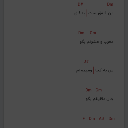
D#
Dm
G#
G
Gb
F#
F
 یا فلق‌ 
این شفق است 
ذخیره گام
Dm
Cm
رقم بگو 
مغرب و مش
D#
 رسیده ام‌ 
من به کجا 
Dm
Cm
قم بگو 
جان دقای
F
Dm
A#
Dm