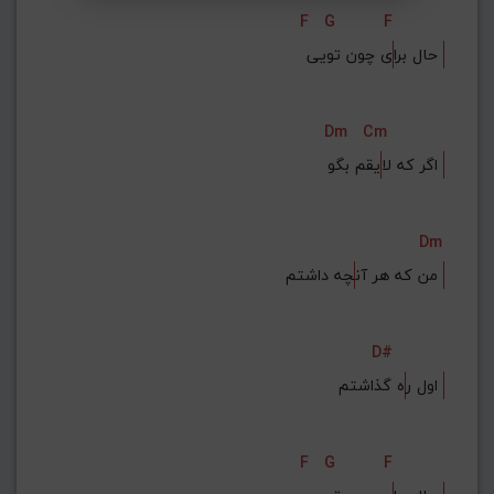
F
G
F
ی چون تویی 
حال برا
Dm
Cm
یقم بگو 
اگر که لا
Dm
چه داشتم 
من که هر آن
D#
ه گذاشتم 
اول ر
F
G
F