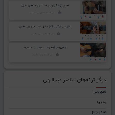
اجرای ریتم گیتار بی احساس از شادمهر عقیلی
اجرا کننده: متین پورخسروانی
اجرای ریتم گیتار کوچه های مست از جلیل سائین
اجرا کننده: مسعود برآبادی
اجرای ریتم گیتار واست میمیرم از سون بند
اجرا کننده: وحید تاجیک
دیگر ترانه‌های : ناصر عبداللهی
نامهربانی
یه رویا
نقش جمال