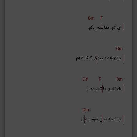
Gm
F
قم بگو 
ای تو حقای
Gm
ق گشته ام 
جان همه شو
D#
F
Dm
شنیده را 
طعنه ی نا
Dm
ن 
در همه حا
ل خوب م