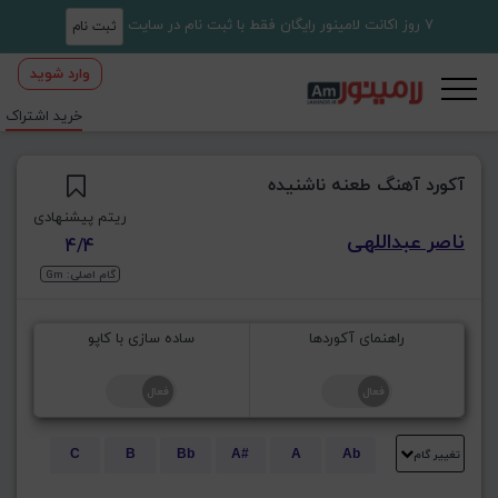
7 روز اکانت لامینور رایگان فقط با ثبت نام در سایت
ثبت نام
وارد شوید
خرید اشتراک
آکورد آهنگ طعنه ناشنیده
ریتم پیشنهادی
ناصر عبداللهی
4/4
گام اصلی: Gm
راهنمای آکوردها
ساده سازی با کاپو
تغییر گام
C
B
Bb
A#
A
Ab
E
Eb
D#
D
Db
C#