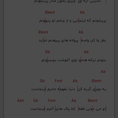
ونم    
حدیثی آیه ای
  چیزی بخون مادر پریش
Bbm7
Ab
پریشونم که اینج
ایی و از چشم تو پنه
ونم
Bbm7
Ab
بغل وا کن واسه
  پروانه های پیرهنم ش
اید
Gb
Ab
بتونم تیکه هام
و توی آغوشت بچسب
ونم
Ab
Gb
Fm7
Ab
Bbm7
یه جور
ی گریه کن
  دنیا بفهم
ه مادرم ا
ینجاست
Ab7
Gb
Fm7
Ab
Bbm7
تو می د
ونی فقط
  که پلک های
 آخرم ا
ینجاست