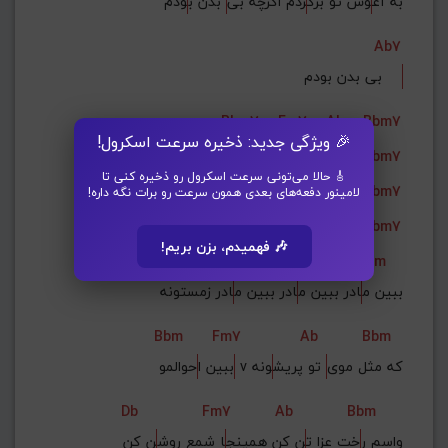
به آغ
وش تو برگ
ردم اگرچه بی
 بدن ب
ودم
Ab7
بی بدن بودم    
Bbm7
Fm7
Ab
Bbm7
🎉 ویژگی جدید: ذخیره سرعت اسکرول!
Bbm7
Fm7
Ab
Bbm7
🎸 حالا می‌تونی سرعت اسکرول رو ذخیره کنی تا
Bbm7
Fm7
Ab
Bbm7
لامینور دفعه‌های بعدی همون سرعت رو برات نگه داره!
Ab
Gb
Fm7
Ab
Bbm7
🎶 فهمیدم، بزن بریم!
Fm7
Ab
Bbm
ببین م
ادر ببین م
ادر ببین م
ادر زمستونه
Bbm
Fm7
Ab
Bbm
 v که مثل موی
 تو پریش
ونه
ببین ا
حوالمو
Db
Fm7
Ab
Bbm
واسم ر
خت عزا ت
ن کن همینج
ا شمع روش
ن کن