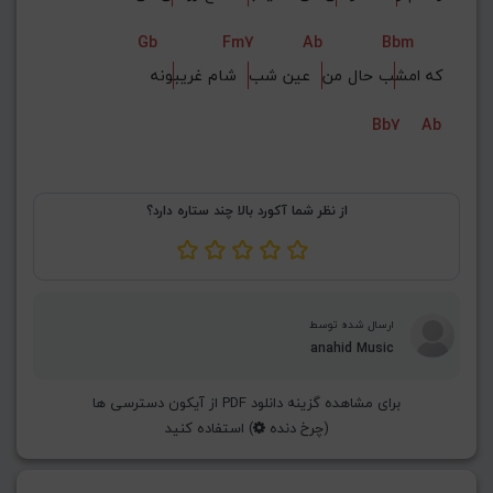
Gb
Fm7
Ab
Bbm
که امش
ب حال من
  عین شب
  شام غریب
ونه
Bb7
Ab
از نظر شما آکورد بالا چند ستاره دارد؟
ارسال شده توسط
anahid Music
برای مشاهده گزینه دانلود PDF از آیکون دسترسی ها
(چرخ دنده
) استفاده کنید