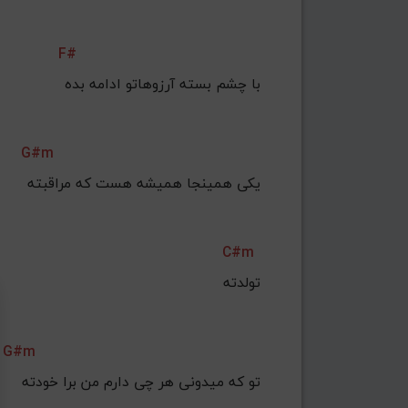
F#
با چشم بسته آرزوهاتو ادامه بده
G#m
یکی همینجا همیشه هست که مراقبته
C#m
تولدته
G#m
تو که میدونی هر چی دارم من برا خودته