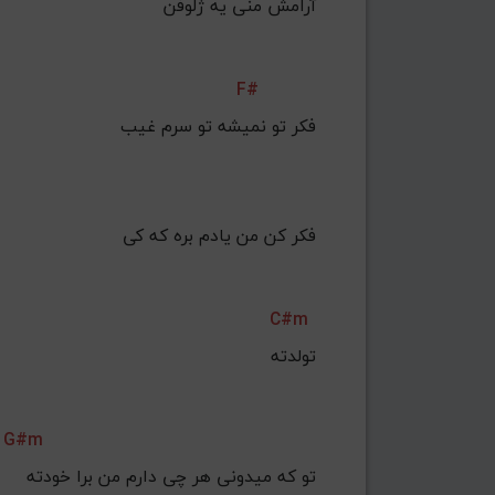
آرامش منی یه ژلوفن
F#
فکر تو نمیشه تو سرم غیب
فکر کن من یادم بره که کی
C#m
تولدته
G#m
تو که میدونی هر چی دارم من برا خودته