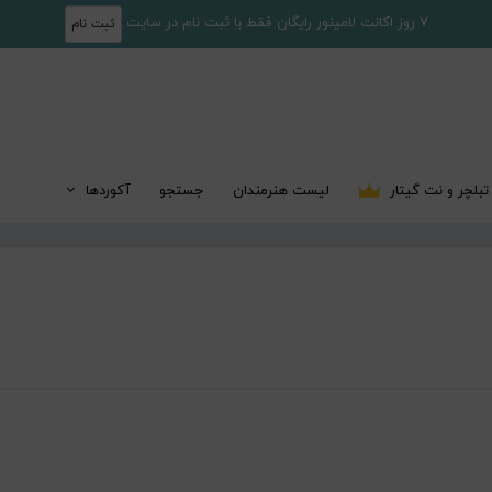
7 روز اکانت لامینور رایگان فقط با ثبت نام در سایت
ثبت نام
تبلچر و نت گیتار
لیست هنرمندان
جستجو
آکوردها