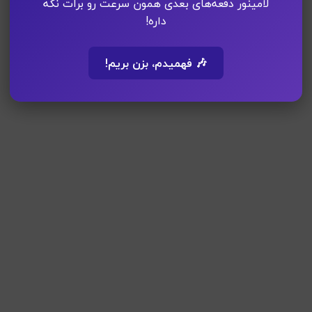
لامینور دفعه‌های بعدی همون سرعت رو برات نگه
داره!
🎶 فهمیدم، بزن بریم!