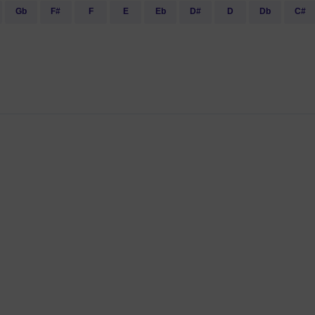
Gb
F#
F
E
Eb
D#
D
Db
C#