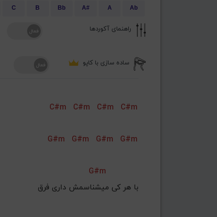
C
B
Bb
A#
A
Ab
راهنمای آکوردها
ساده سازی با کاپو
C#m
C#m
C#m
C#m
G#m
G#m
G#m
G#m
G#m
با هر کی میشناسمش داری فرق