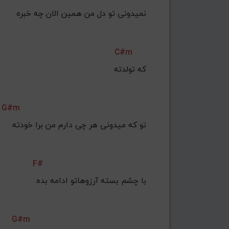
نمیدونی تو دل من همین الان چه خبره
C#m
که تولدته
G#m
تو که میدونی هر چی دارم من برا خودته
F#
با چشم بسته آرزوهاتو ادامه بده
G#m