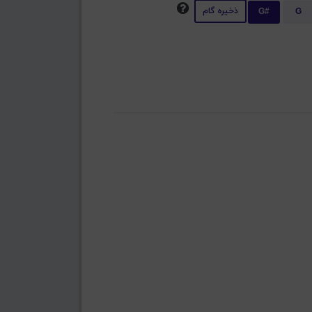
ذخیره گام
G#
G