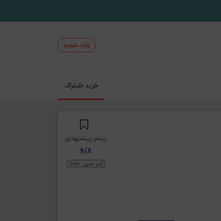
وارد شوید
خرید اشتراک
ریتم پیشنهادی
6/8
گام اصلی: G#m