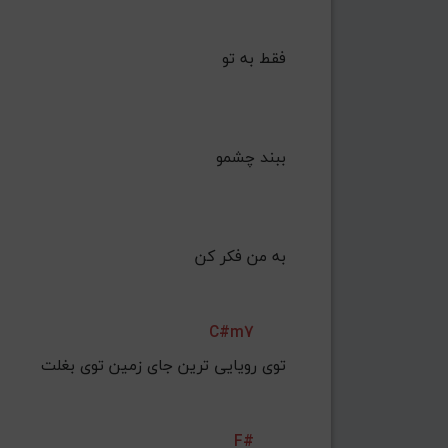
فقط به تو
ببند چشمو
به من فکر کن
C#m7
توی رویایی ترین جای زمین توی بغلت
F#