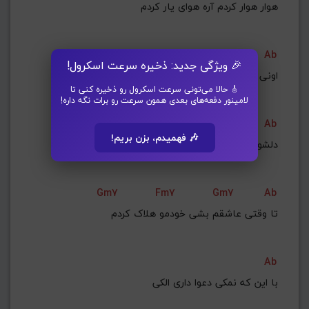
هوار هوار کردم آره هوای یار کردم
Cm7
Ab
🎉 ویژگی جدید: ذخیره سرعت اسکرول!
🎸 حالا می‌تونی سرعت اسکرول رو ذخیره کنی تا
لامینور دفعه‌های بعدی همون سرعت رو برات نگه داره!
Cm7
Ab
🎶 فهمیدم، بزن بریم!
دلشو شکار کردم
Gm7
Fm7
Gm7
Ab
تا وقتی عاشقم بشی خودمو هلاک کردم
Ab