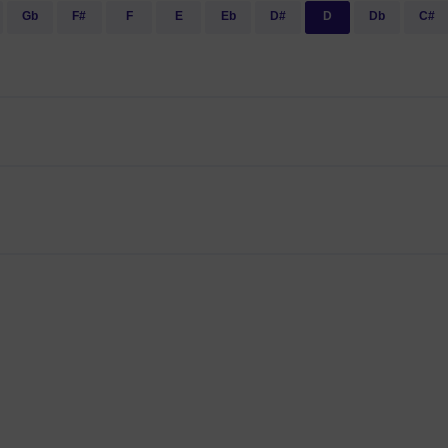
Gb
F#
F
E
Eb
D#
D
Db
C#