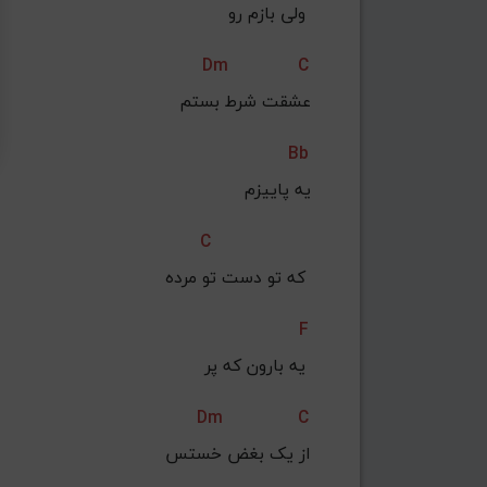
 ولی بازم رو 
Dm
C
عشقت شرط بستم
Bb
یه پاییزم
C
 که تو دست تو مرده 
F
یه بارون که پر 
Dm
C
از یک بغض خستس