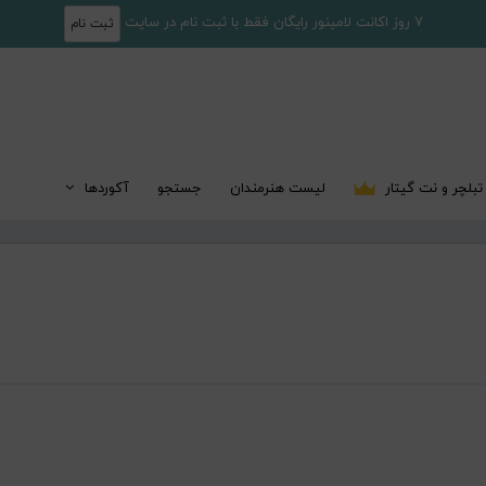
7 روز اکانت لامینور رایگان فقط با ثبت نام در سایت
ثبت نام
تبلچر و نت گیتار
لیست هنرمندان
جستجو
آکوردها