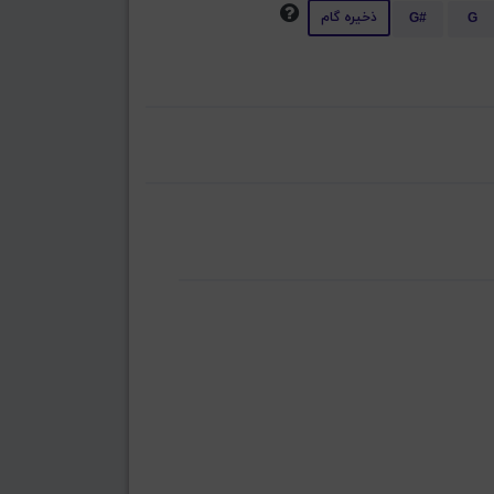
ذخیره گام
G#
G