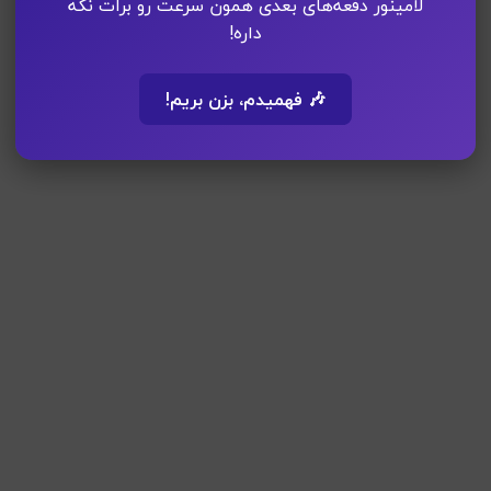
لامینور دفعه‌های بعدی همون سرعت رو برات نگه
داره!
🎶 فهمیدم، بزن بریم!