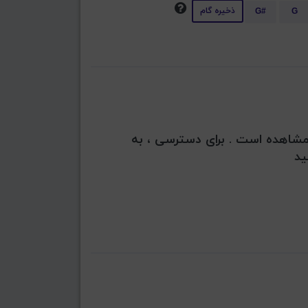
ذخیره گام
G#
G
بل مشاهده است . برای دسترسی ، به
ید