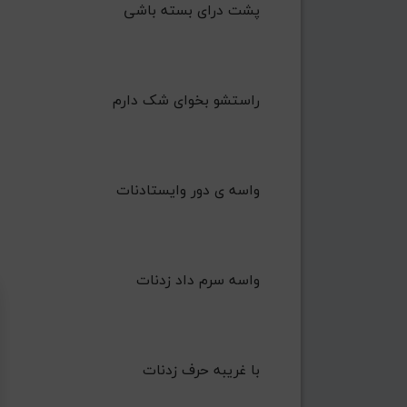
 ﭘﺸﺖ درای ﺑﺴﺘﻪ ﺑﺎﺷﻰ
    راﺳﺘﺸﻮ ﺑﺨﻮای ﺷﮏ دارم
 واﺳﻪ ی دور واﻳﺴﺘﺎدﻧﺎت
    واﺳﻪ ﺳﺮم داد زدﻧﺎت
 ﺑﺎ ﻏﺮﻳﺒﻪ ﺣﺮف زدﻧﺎت