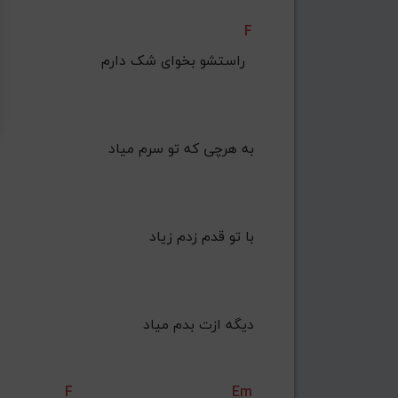
F
    راﺳﺘﺸﻮ ﺑﺨﻮای ﺷﮏ دارم  
 ﺑﻪ ﻫﺮﭼﻰ ﻛﻪ ﺗﻮ ﺳﺮم ﻣﻴﺎد
    ﺑﺎ ﺗﻮ ﻗﺪم زدم زﻳﺎد
 دﻳﮕﻪ ازت ﺑﺪم ﻣﻴﺎد
F
Em