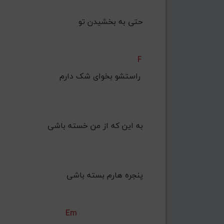
 ﺣﺘﻰ ﺑﻪ ﺑﺨﺸﻴﺪن ﺗﻮ
F
     راﺳﺘﺸﻮ ﺑﺨﻮای ﺷﮏ دارم 
 ﺑﻪ اﻳﻦ ﻛﻪ از ﻣﻦ ﺧﺴﺘﻪ ﺑﺎﺷﻰ
    ﭘﻨﺠﺮه ﻫﺎرم ﺑﺴﺘﻪ ﺑﺎﺷﻰ
Em