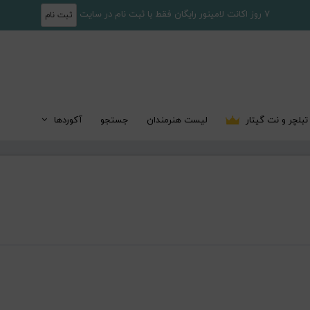
7 روز اکانت لامینور رایگان فقط با ثبت نام در سایت
ثبت نام
تبلچر و نت گیتار
لیست هنرمندان
جستجو
آکوردها