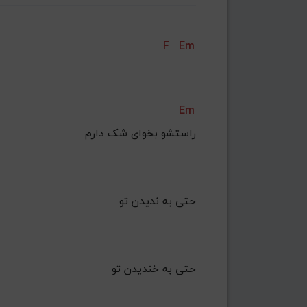
F
Em
Em
    راﺳﺘﺸﻮ ﺑﺨﻮای ﺷﮏ دارم
 ﺣﺘﻰ ﺑﻪ ﻧﺪﻳﺪن ﺗﻮ
     ﺣﺘﻰ ﺑﻪ ﺧﻨﺪﻳﺪن ﺗﻮ