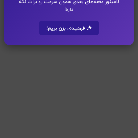
لامینور دفعه‌های بعدی همون سرعت رو برات نگه
داره!
🎶 فهمیدم، بزن بریم!