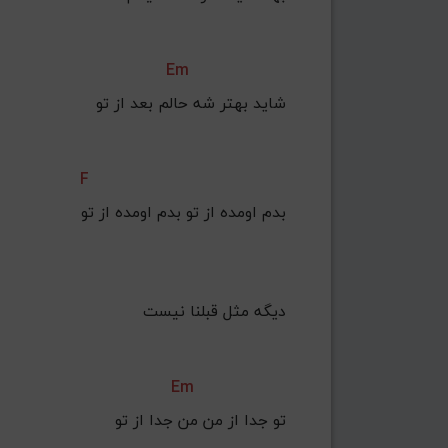
Em
 ﺷﺎﻳﺪ ﺑﻬﺘﺮ ﺷﻪ ﺣﺎﻟﻢ ﺑﻌﺪ از ﺗﻮ
F
    ﺑﺪم اوﻣﺪه از ﺗﻮ ﺑﺪم اوﻣﺪه از ﺗﻮ
 دﻳﮕﻪ ﻣﺜﻞ ﻗﺒﻠﻨﺎ ﻧﻴﺴﺖ
Em
 ﺗﻮ ﺟﺪا از ﻣﻦ ﻣﻦ ﺟﺪا از ﺗﻮ