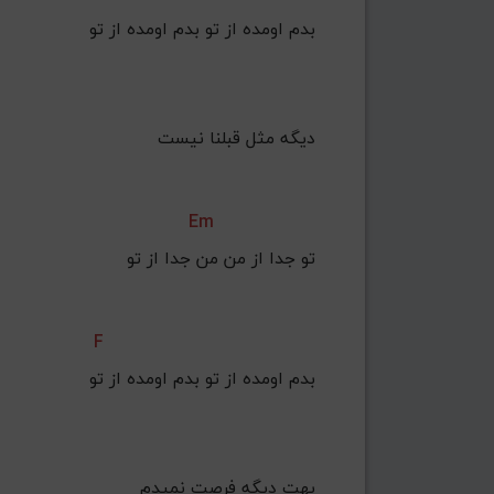
    ﺑﺪم اوﻣﺪه از ﺗﻮ ﺑﺪم اوﻣﺪه از ﺗﻮ
 دﻳﮕﻪ ﻣﺜﻞ ﻗﺒﻠﻨﺎ ﻧﻴﺴﺖ
Em
 ﺗﻮ ﺟﺪا از ﻣﻦ ﻣﻦ ﺟﺪا از ﺗﻮ
F
    ﺑﺪم اوﻣﺪه از ﺗﻮ ﺑﺪم اوﻣﺪه از ﺗﻮ
 ﺑﻬﺖ دﻳﮕﻪ ﻓﺮﺻﺖ ﻧﻤﻴﺪم