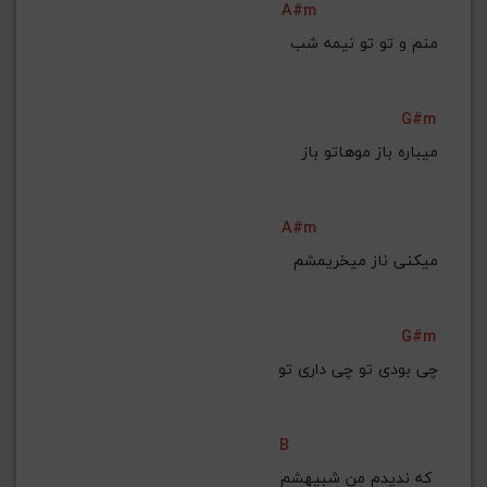
A#m
منم و تو تو نیمه شب
G#m
A#m
میکنی ناز میخریمشم
G#m
B
که ندیدم من شبیهشم 