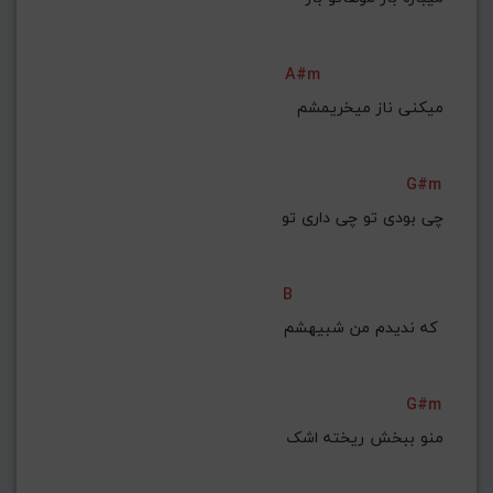
A#m
میکنی ناز میخریمشم
G#m
B
که ندیدم من شبیهشم 
G#m