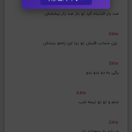
صد بار اشتباه کرد تو باز صد بار ببخشش
G#m
بزن حساب قلبش تو بیا این زخمو ببندش 
D#m
A#m
منم و تو تو نیمه شب
G#m