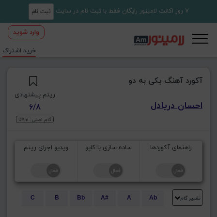
7 روز اکانت لامینور رایگان فقط با ثبت نام در سایت
ثبت نام
وارد شوید
خرید اشتراک
آکورد آهنگ یکی به دو
ریتم پیشنهادی
احسان دریادل
6/8
گام اصلی: D#m
راهنمای آکوردها
ساده سازی با کاپو
ویدیو اجرای ریتم
تغییر گام
C
B
Bb
A#
A
Ab
E
Eb
D#
D
Db
C#