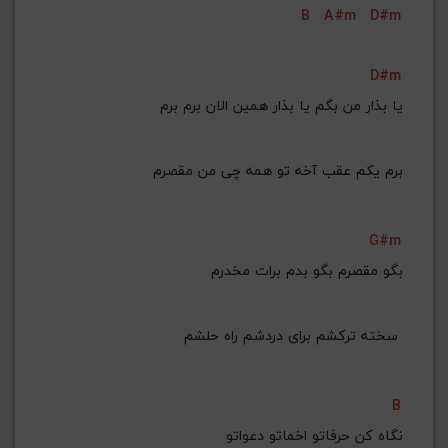
B
A#m
D#m
G#
G
Gb
F#
F
ذخیره گام
D#m
یا بذار من بگم یا بذار همین الان برم برم
برم یکم عقب آخه تو همه چی من مقصرم
G#m
بگو مقصرم بگو بدم برات مخدرم
سخته ترکشم برای دردشم راه حلشم 
B
نگاه کن حرفاتو اخماتو دعواتو