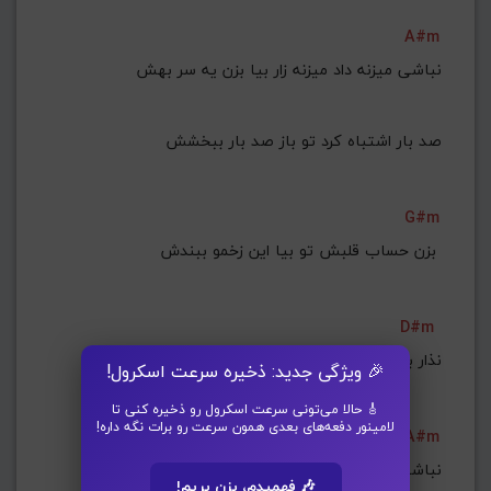
A#m
نباشی میزنه داد میزنه زار بیا بزن یه سر بهش
صد بار اشتباه کرد تو باز صد بار ببخشش
G#m
بزن حساب قلبش تو بیا این زخمو ببندش 
D#m
نذار بزنم داد داد بیداد شده بی تو سردش
🎉 ویژگی جدید: ذخیره سرعت اسکرول!
🎸 حالا می‌تونی سرعت اسکرول رو ذخیره کنی تا
لامینور دفعه‌های بعدی همون سرعت رو برات نگه داره!
A#m
نباشی میزنه داد میزنه زار بیا بزن یه سر بهش
🎶 فهمیدم، بزن بریم!