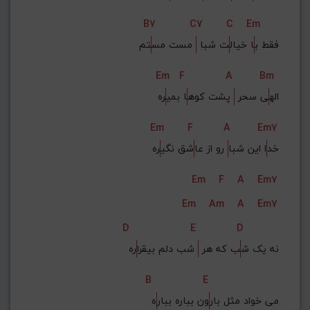
B7
C7
C
Em
فقط ب
ا خیال
ت شبا 
 مست مس
تم
Em
F
A
Bm
اله
ی سحر 
 پشت کوه
ا بمی
ره
Em
F
A
Em7
خد
ا این شبا
 رو از عا
شق نگی
ره
Em
F
A
Em7
Em
Am
A
Em7
D
E
D
نه یک ش
ب که هر 
 شب دلم بیقرا
ره
B
E
می خواد مثل بار
ون بباره ببار
ه