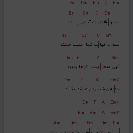
Em
Dm
Em
G
Em
B7
C7
C
Em
نه مرد
 قلند
ر نه آت
ش پرس
تم
B7
C7
C
Em
فقط ب
ا خیال
ت شبا 
 مست مس
تم
Em
F
A
Bm
اله
ی سحر 
 پشت کوه
ا بمی
ره
Em
F
A
Em7
خد
ا این شبا
 رو از عا
شق نگی
ره
Em
F
A
Em7
Em
Am
A
Em7
Am
Dm
Em
Dm
Em
 زد    
غم س
رد و وح
شی به و
یرونه می