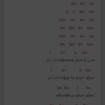
Dm
A7
Em
G#
G
Gb
F#
F
G
C
Dm
Am
ذخیره گام
Em7
A7
Am
Em
Em
Dm
B7
Em7
Em7
A7
Am
Em
Em
Dm
B7
Em7
C
A7
G
Em
شبی ب
ا خیال
 تو همخ
ونه شد 
 دل
C
A7
G
Em
نبود
ی ندی
دی چه ویر
ونه شد 
 دل
Em
Am
F
Dm
نبود
ی ندید
ی پریش
ونیــا
مو