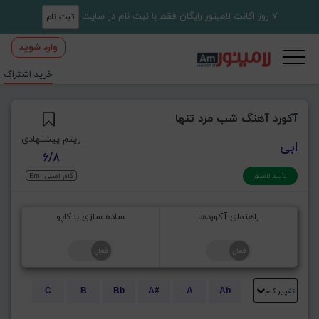
7 روز اکانت لامینور رایگان فقط با ثبت نام در سایت
ثبت نام
وارد شوید
خرید اشتراک
آکورد آهنگ شب مرد تنها
ریتم پیشنهادی
ابی
6/8
گام اصلی: Em
تأیید لامینور
راهنمای آکوردها
ساده سازی با کاپو
تغییر گام
C
B
Bb
A#
A
Ab
E
Eb
D#
D
Db
C#