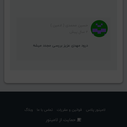
حسین محمدی ( ادمین )
2 سال پیش
درود مهدی عزیز بررسی مجدد میشه
لامینور پلاس
قوانین و مقررات
تماس با ما
وبلاگ
حمایت از لامینور