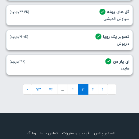
گل های پونه
(44.4K بازدید)
سیاوش قمیشی
تصویر یک رویا
(26.9K بازدید)
داریوش
ای یار من
(14K بازدید)
هایده
›
73
72
...
4
3
2
1
‹
لامینور پلاس
قوانین و مقررات
تماس با ما
وبلاگ