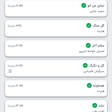
لیلای من کو
(29.5K بازدید)
حمید حامی
گل سنگ
(73K بازدید)
هایده
سلام آخر
(26.2K بازدید)
احسان خواجه امیری
گل و تگرگ
(61.3K بازدید)
سیاوش قمیشی
همخونه
(13.8K بازدید)
هایده
نشد
(24.8K بازدید)
امین بانی