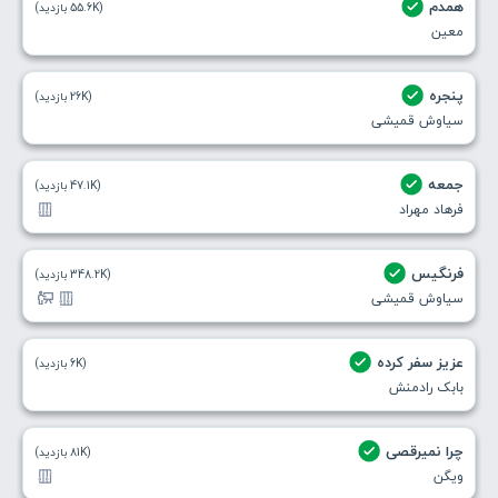
همدم
(55.6K بازدید)
معین
پنجره
(26K بازدید)
سیاوش قمیشی
جمعه
(47.1K بازدید)
فرهاد مهراد
فرنگیس
(348.2K بازدید)
سیاوش قمیشی
عزیز سفر کرده
(6K بازدید)
بابک رادمنش
چرا نمیرقصی
(81K بازدید)
ویگن