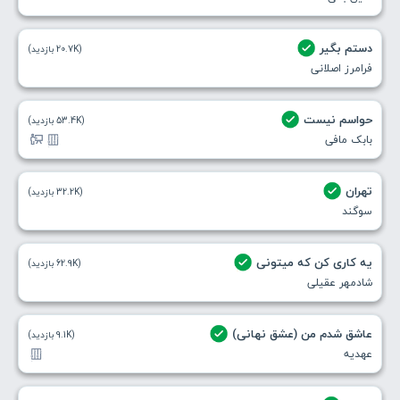
دستم بگیر
(20.7K بازدید)
فرامرز اصلانی
حواسم نیست
(53.4K بازدید)
بابک مافی
تهران
(32.2K بازدید)
سوگند
یه کاری کن که میتونی
(62.9K بازدید)
شادمهر عقیلی
عاشق شدم من (عشق نهانی)
(9.1K بازدید)
عهدیه