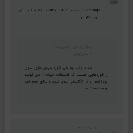
Ammaj7 ? نداریم یا باید Am7 یا A7 مینور ماژور
سون نداریم
جلال برآبادی ( مدیریت )
4 سال پیش
سلام وقت به خیر اکورد مینور ماژور سون
از اکوردهایی هست که استفاده میشه - می تونید
این اکورد رو به انگلیسی سرج کنید و منابع مورد نظر
رو مطالعه کنید
شهرام ایوانپور