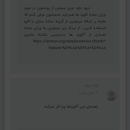
درود داود عزیز سپاس از پیامتون در مورد
ورژن ساده اکورد ها هم باید خدمتتون عرض کنم که
علاوه بر اینکه میتونین از گزینه ساده سازی با کاپو
استفاده کنین ، از لینک زیر میتونین به ورژن ساده
تعدادی از آکورد ها دسترسی داشته باشین
https://laminor.org/simple-version-chords?
feature=%D9%85%D9%86%D9%88
iliya Slh
2 سال پیش
راهنمای این آکوردها چرا کار نمیکنه