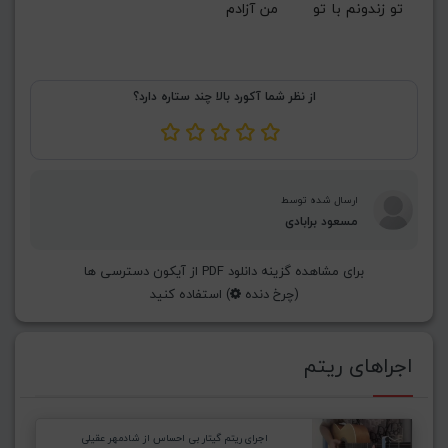
تو زندونم با تو       من آزادم
از نظر شما آکورد بالا چند ستاره دارد؟
ارسال شده توسط
مسعود برابادی
برای مشاهده گزینه دانلود PDF از آیکون دسترسی ها
(چرخ دنده
) استفاده کنید
اجراهای ریتم
اجرای ریتم گیتار بی احساس از شادمهر عقیلی