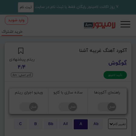
7 روز اکانت لامینور رایگان فقط با ثبت نام در سایت
ثبت نام
وارد شوید
خرید اشتراک
آکورد آهنگ غریبه آشنا
ریتم پیشنهادی
گوگوش
4/4
گام اصلی: Am
تأیید لامینور
راهنمای آکوردها
ساده سازی با کاپو
ویدیو اجرای ریتم
تغییر گام
C
B
Bb
A#
A
Ab
E
Eb
D#
D
Db
C#