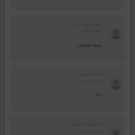
آرتین ستوده فر
5 سال پیش
عشقه گوگوش
محمد کریمیان
5 سال پیش
???
marjan Khoshtinat
5 سال پیش