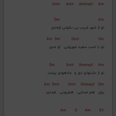
Am6
Am7
Ammaj7
Am
G#
G
Gb
F#
F
ذخیره گام
Dm
Am
تو از شهر غریب بی نشونی اومدی
Am
Dm
Dm7
Dm
 تو با اسب سفید مهربونی   او مدی
Dm
Am7
Ammaj7
Am
تو از دشتهای دور و  جادههای پرغبار
Am
Dm6
Dm7
Dmmaj7
Dm
 برای   هم صدایی   همزبونی   اومدی
Am
G
Am
E7