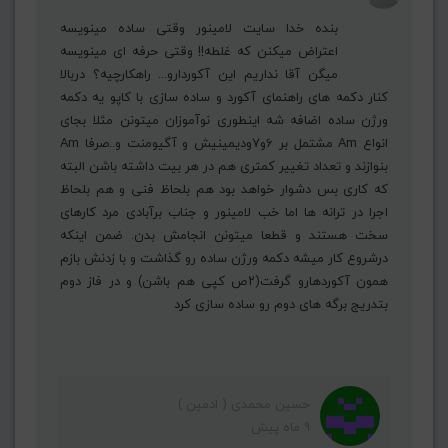
بنده خدا سایت لامینور وقتی ساده مینویسه
اعتراض میکنن که غلطه!! وقتی حرفه ای مینویسه
میگن آقا نداریم این آکوردارو... راهکارچیه؟ دربالا
کنار دکمه های راهنمای آکورد و ساده سازی با کاپو یه دکمه
ورژن ساده اضافه شه اینطوری نوآموزان میتونن مثلا بجای
انواع Am مشتمل بر ۶و۷ودیمینیش و آگیومنت و..صرفا Am
بنوازند و تعداد تغییر کمتری هم در هر بیت داشته باشن البته
که کاری بس دشوار خواهد بود هم بلحاظ فنی و هم بلحاظ
اجرا در ترانه ها اما خب لامینور و جناب برآبادی مرد کارهای
سخت هستند و قطعا میتونن انجامش بدن. ضمن اینکه
درشروع کار میشه دکمه ورژن ساده رو گذاشت و با زدنش بازم
همون آکوردهارو گرفت(۲ص کپی هم باشن) و در فاز دوم
بتدریج برگه های دوم رو ساده سازی کرد
حسین محمدی ( ادمین )
9 ماه پیش