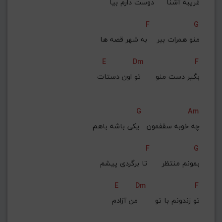
غریبه آشنا     دوست دارم بیا
F
G
 منو همرات ببر    به شهر قصه ها
E
Dm
F
بگیر دست منو      تو اون دستات
G
Am
چه خوبه سقفمون   یکی باشه باهم
F
G
 بمونم منتظر      تا برگردی پیشم
E
Dm
F
تو زندونم با تو       من آزادم