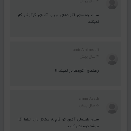
4 سال پیش
سلام راهنمای آکوردهای غریب آشنای گوگوش کار
نمیکند
amir Amirmoafi
4 سال پیش
راهنمای آکوردها باز نمیشه!!!
armin Asadi
5 سال پیش
سلام راهنمای آکورد تو گام A مشکل داره لطفا اگه
میشه درستش کنید