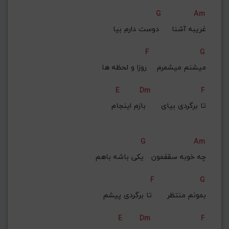
G
Am
غریبه آشنا     دوست دارم بیا
F
G
 میشنم میشمرم    روزا و لحظه ها
E
Dm
F
 تا برگردی بیای      بازم اینجام
G
Am
چه خوبه سقفمون   یکی باشه باهم
F
G
 بمونم منتظر      تا برگردی پیشم
E
Dm
F