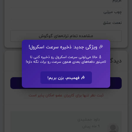
عزیزم
چوب میزنی
نعمت عشق
مشاهده تمام ترانه‌های گوگوش
🎉 ویژگی جدید: ذخیره سرعت اسکرول!
🎸 حالا می‌تونی سرعت اسکرول رو ذخیره کنی تا
دیدگاه ها(10 دیدگاه)
لامینور دفعه‌های بعدی همون سرعت رو برات نگه داره!
🎶 فهمیدم، بزن بریم!
ورود و ثبت نظر
ثبت نظر تنها برای کاربران عضو امکان پذیر است
داود جمشیدی
9 ماه پیش