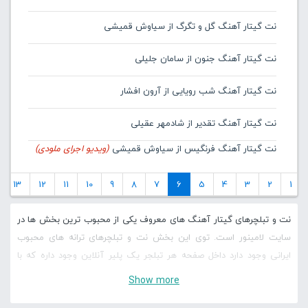
نت گیتار آهنگ گل و تگرگ از سیاوش قمیشی
نت گیتار آهنگ جنون از سامان جلیلی
نت گیتار آهنگ شب رویایی از آرون افشار
نت گیتار آهنگ تقدیر از شادمهر عقیلی
نت گیتار آهنگ فرنگیس از سیاوش قمیشی
(ویدیو اجرای ملودی)
13
12
11
10
9
8
7
6
5
4
3
2
1
نت و تبلچرهای گیتار آهنگ های معروف یکی از محبوب ترین بخش ها در
سایت لامینور است. توی این بخش نت و تبلچرهای ترانه های محبوب
ایرانی وجود دارد داخل صفحه هر تبلجر یک پلیر آنلاین وجود داره که با
کمک آن می توانید تبلچر رو به صورت آنلاین اجرا کنید، لاین های مختلف
Show more
رو کنترل کنید و سرعت نت و تبلچره ها رو کم و زیاد کنید و با آنها شروع