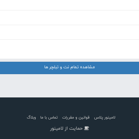
مشاهده تمام نت و تبلچر ها
لامینور پلاس
قوانین و مقررات
تماس با ما
وبلاگ
حمایت از لامینور