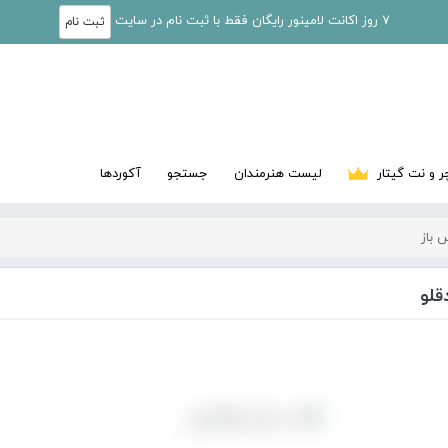
7 روز اکانت لامینور رایگان فقط با ثبت نام در سایت
ثبت نام
ر و نت گیتار
لیست هنرمندان
جستجو
آکوردها
 باز
قلو