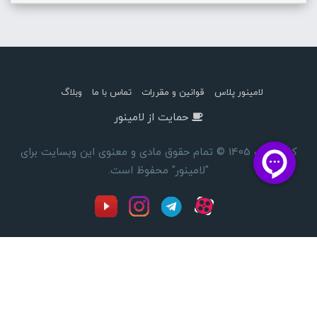
لامینور پلاس
قوانین و مقررات
تماس با ما
وبلاگ
حمایت از لامینور
کپی رایت 1405 © تمام حقوق مادی و معنوی این وبسایت برای
"لامینور" محفوظ است.