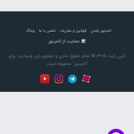
لامینور پلاس
قوانین و مقررات
تماس با ما
وبلاگ
حمایت از لامینور
کپی رایت 1405 © تمام حقوق مادی و معنوی این وبسایت برای
"لامینور" محفوظ است.