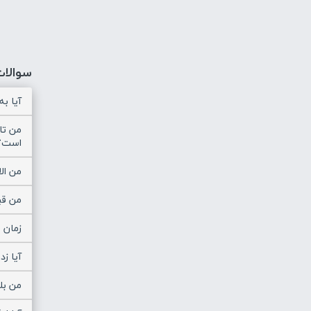
سوالات
آیا ب
من تا
است؟
من ال
من قبل
زمان 
آیا ز
من بل