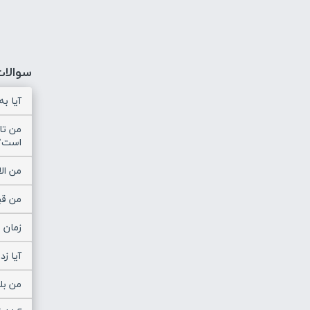
سوالات
آیا ب
من تا
است؟
من ال
من قبل
زمان 
آیا ز
من بل