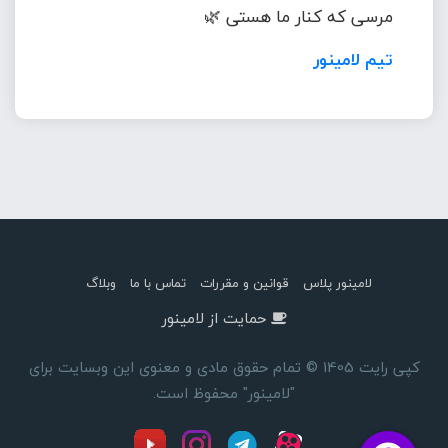
مرسی که کنار ما هستی 🌿
تیم لامینور
لامینور پلاس
قوانین و مقررات
تماس با ما
وبلاگ
حمایت از لامینور
کپی رایت 1405 © تمام حقوق مادی و معنوی این وبسایت برای
"لامینور" محفوظ است.