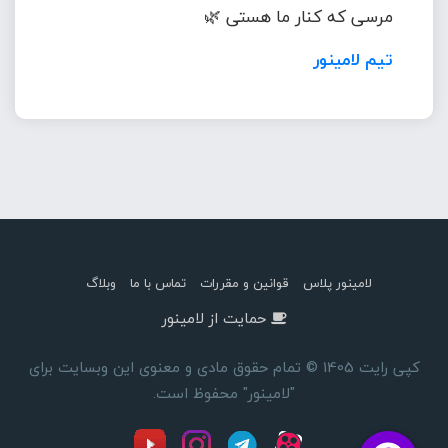
مرسی که کنار ما هستی 🌿
تیم لامینور
لامینور پلاس
قوانین و مقررات
تماس با ما
وبلاگ
حمایت از لامینور
کپی رایت 1405 © تمام حقوق مادی و معنوی این وبسایت برای
"لامینور" محفوظ است.