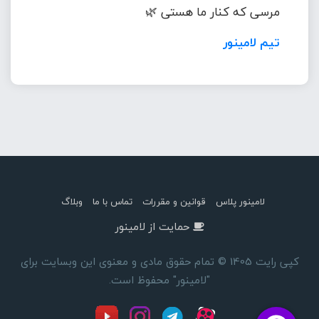
مرسی که کنار ما هستی 🌿
تیم لامینور
لامینور پلاس
قوانین و مقررات
تماس با ما
وبلاگ
حمایت از لامینور
کپی رایت 1405 © تمام حقوق مادی و معنوی این وبسایت برای
"لامینور" محفوظ است.