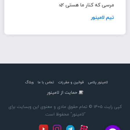
مرسی که کنار ما هستی 🌿
تیم لامینور
لامینور پلاس
قوانین و مقررات
تماس با ما
وبلاگ
حمایت از لامینور
کپی رایت 1405 © تمام حقوق مادی و معنوی این وبسایت برای
"لامینور" محفوظ است.