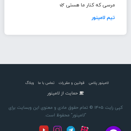
مرسی که کنار ما هستی 🌿
تیم لامینور
لامینور پلاس
قوانین و مقررات
تماس با ما
وبلاگ
حمایت از لامینور
کپی رایت 1405 © تمام حقوق مادی و معنوی این وبسایت برای
"لامینور" محفوظ است.