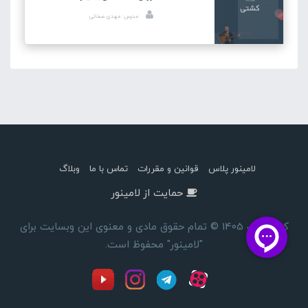
مدرس: مهدی صفاتی
لامینور پلاس
قوانین و مقررات
تماس با ما
وبلاگ
حمایت از لامینور
کپی رایت 1405 © تمام حقوق مادی و معنوی این وبسایت برای
"لامینور" محفوظ است.