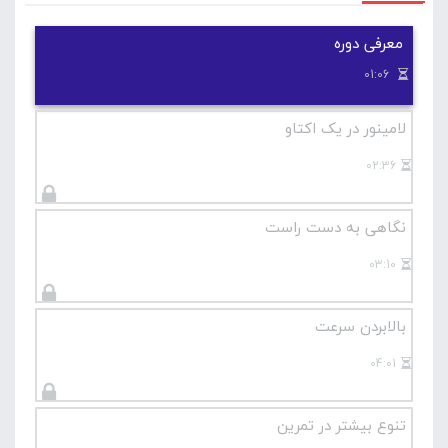
بررسی کردیم وارد می شود و بخشی از تمرین با استفاده از
معرفی دوره
شیفت کردن انگشتان انجام خواهد شد.
01:06
اگر از علاقه مندان به گیتار هستید که می خواهید دستان قوی
تری داشته باشید پیشنهاد می کنیم که دیدن این دوره رو از
لامینور در یک اکتاو
دست ندهید
02:36
نگاهی به دست راست
03:10
بالابردن سرعت
04:01
تنوع بیشتر در تمرین