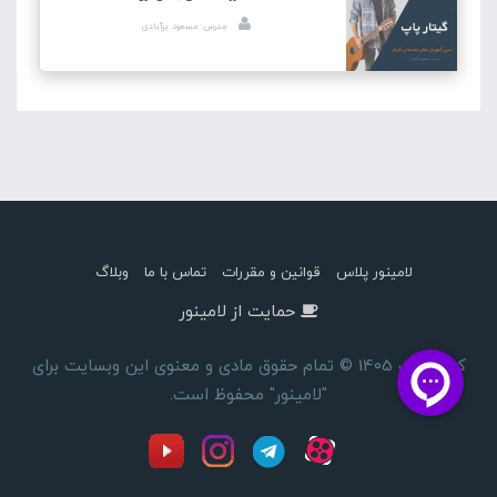
مدرس: مسعود برآبادی
لامینور پلاس
قوانین و مقررات
تماس با ما
وبلاگ
حمایت از لامینور
کپی رایت 1405 © تمام حقوق مادی و معنوی این وبسایت برای
"لامینور" محفوظ است.