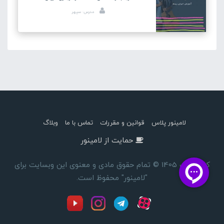
مدرس: سپهر
لامینور پلاس
قوانین و مقررات
تماس با ما
وبلاگ
حمایت از لامینور
کپی رایت 1405 © تمام حقوق مادی و معنوی این وبسایت برای
"لامینور" محفوظ است.