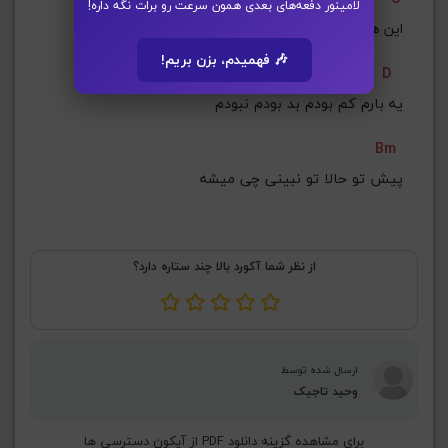
لامینور دفعه‌های بعدی همون سرعت رو برات نگه داره!
این همه خواستمت پشت سرت هواتو دارمت
🎶 فهمیدم، بزن بریم!
D
یه بارم کم بودم بد بودم نبودم
Bm
 پیش تو حالا تو نبینی چی میشه
از نظر شما آکورد بالا چند ستاره دارد؟
ارسال شده توسط
وحید تاجیک
برای مشاهده گزینه دانلود PDF از آیکون دسترسی ها