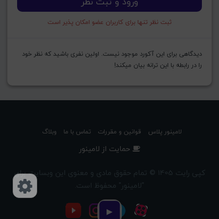
ورود و ثبت نظر
ثبت نظر تنها برای کاربران عضو امکان پذیر است
دیدگاهی برای این آکورد موجود نیست. اولین نفری باشید که نظر خود
را در رابطه با این ترانه بیان میکند!
لامینور پلاس
قوانین و مقررات
تماس با ما
وبلاگ
حمایت از لامینور
کپی رایت 1405 © تمام حقوق مادی و معنوی این وبسایت برای
"لامینور" محفوظ است.
دسترسی‌ها
▶