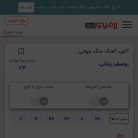
7 روز اکانت لامینور رایگان فقط با ثبت نام در سایت
ثبت نام
وارد شوید
خرید اشتراک
آکورد آهنگ جنگ جهانی
ریتم پیشنهادی
یوسف زمانی
2/4
راهنمای آکوردها
ساده سازی با کاپو
تغییر گام
C
B
Bb
A#
A
Ab
E
Eb
D#
D
Db
C#
Bm