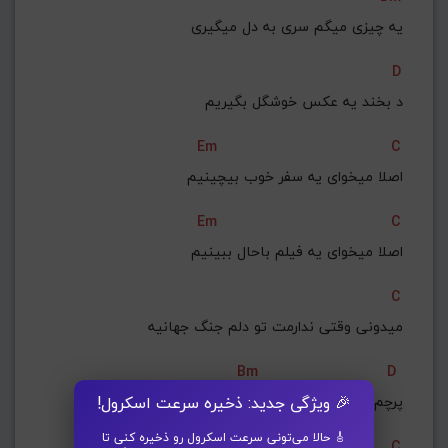
یه چیزی میگم سری به دل میگیری
D
د بخند یه عکس خوشگل بگیریم
Em
C
اصلا میخوای یه سفر خوب بیچینیم
Em
C
اصلا میخوای یه فیلم باحال ببینیم
C
میدونی وقتی ندارمت تو دلم جنگ جهانیه
Bm
D
پرچم سفیده تو دستم آخه نداشتن تو جنگ روانیه
🎉 ویژگی جدید: ذخیره سرعت اسکرول!
🎸 حالا می‌تونی سرعت اسکرول رو ذخیره کنی تا
C